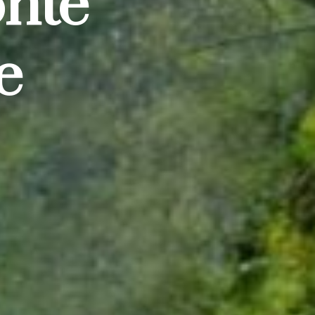
onte
e