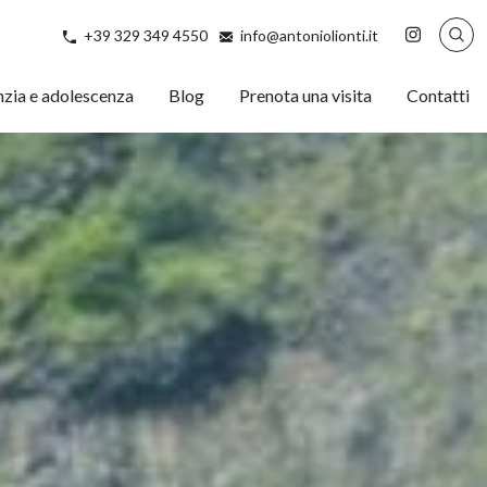
+39 329 349 4550
info@antoniolionti.it
nzia e adolescenza
Blog
Prenota una visita
Contatti