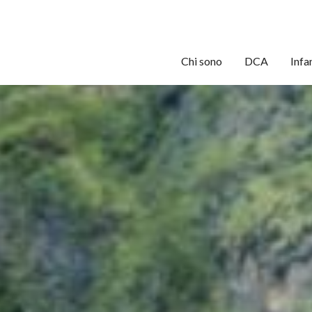
Chi sono
DCA
Infa