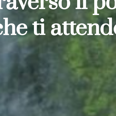
raverso il p
che ti attend